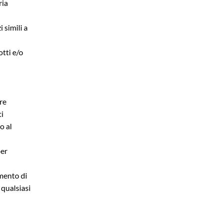
ria
 simili a
tti e/o
ure
ti
o al
per
imento di
n qualsiasi
o