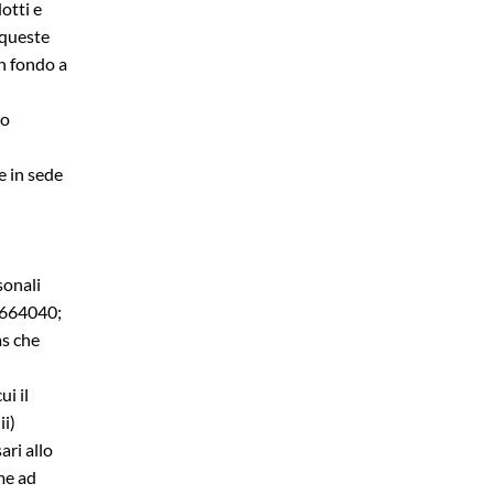
otti e
i queste
in fondo a
ro
e in sede
sonali
53664040;
as che
ui il
ii)
ari allo
me ad