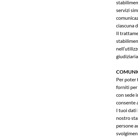
stabilimen
servizi sim
comunicazi
ciascuna d
Il trattame
stabilimen
nell’utili
giudiziaria
COMUNIC
Per poter f
forniti pe
con sede i
consente a
I tuoi dati
nostro sta
persone au
svolgiment