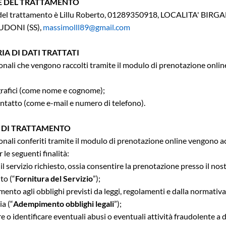
E DEL TRATTAMENTO
re del trattamento è Lillu Roberto, 01289350918, LOCALITA' BIRG
UDONI (SS),
massimolll89@gmail.com
IA DI DATI TRATTATI
sonali che vengono raccolti tramite il modulo di prenotazione onlin
grafici (come nome e cognome);
contatto (come e-mail e numero di telefono).
À DI TRATTAMENTO
sonali conferiti tramite il modulo di prenotazione online vengono ac
r le seguenti finalità:
il servizio richiesto, ossia consentire la prenotazione presso il nos
to (“
Fornitura del Servizio
”);
ento agli obblighi previsti da leggi, regolamenti e dalla normativ
a (“
Adempimento obblighi legali
”);
re o identificare eventuali abusi o eventuali attività fraudolente a