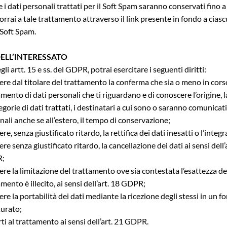
 i dati personali trattati per il Soft Spam saranno conservati fino
orrai a tale trattamento attraverso il link presente in fondo a ciasc
 Soft Spam.
DELL’INTERESSATO
gli artt. 15 e ss. del GDPR, potrai esercitare i seguenti diritti:
ere dal titolare del trattamento la conferma che sia o meno in cors
mento di dati personali che ti riguardano e di conoscere l’origine, la 
egorie di dati trattati, i destinatari a cui sono o saranno comunicati i
nali anche se all’estero, il tempo di conservazione;
re, senza giustificato ritardo, la rettifica dei dati inesatti o l’integ
re senza giustificato ritardo, la cancellazione dei dati ai sensi dell’a
;
re la limitazione del trattamento ove sia contestata l’esattezza dei d
mento è illecito, ai sensi dell’art. 18 GDPR;
re la portabilità dei dati mediante la ricezione degli stessi in un f
turato;
ti al trattamento ai sensi dell’art. 21 GDPR. 