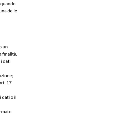
 a quando
una delle
o un 
finalità, 
 dati 
razione;
rt. 17 
ati o il 
ormato 