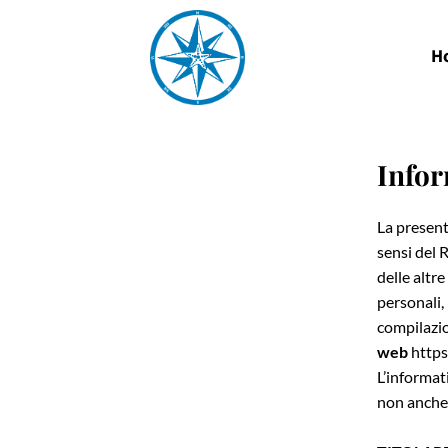
H
Infor
La present
sensi del 
delle altr
personali,
compilazio
web
https
L’informat
non anche 