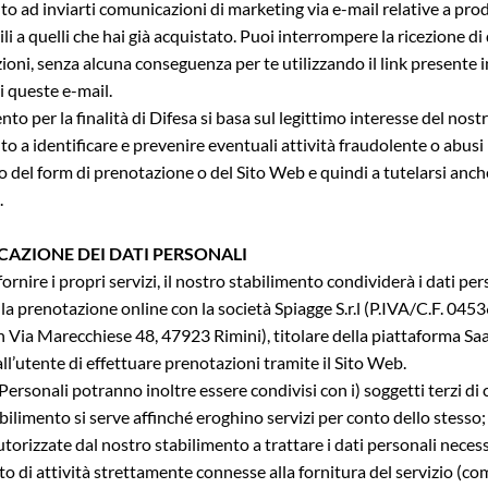
to ad inviarti comunicazioni di marketing via e-mail relative a prod
ili a quelli che hai già acquistato. Puoi interrompere la ricezione d
oni, senza alcuna conseguenza per te utilizzando il link presente 
i queste e-mail.
nto per la finalità di Difesa si basa sul legittimo interesse del nost
to a identificare e prevenire eventuali attività fraudolente o abusi
zzo del form di prenotazione o del Sito Web e quindi a tutelarsi anch
.
AZIONE DEI DATI PERSONALI
ornire i propri servizi, il nostro stabilimento condividerà i dati per
r la prenotazione online con la società Spiagge S.r.l (P.IVA/C.F. 04
n Via Marecchiese 48, 47923 Rimini), titolare della piattaforma Sa
ll’utente di effettuare prenotazioni tramite il Sito Web.
 Personali potranno inoltre essere condivisi con i) soggetti terzi di c
bilimento si serve affinché eroghino servizi per conto dello stesso; 
torizzate dal nostro stabilimento a trattare i dati personali necess
o di attività strettamente connesse alla fornitura del servizio (co