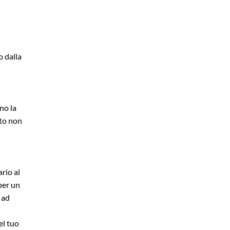
o dalla
no la
nto non
ario al
per un
 ad
el tuo