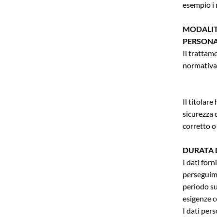
esempio i n
MODALIT
PERSONA
Il trattam
normativa 
Il titolar
sicurezza 
corretto o
DURATA 
I dati for
perseguime
periodo su
esigenze co
I dati per