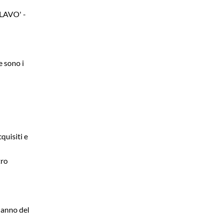
ALAVO' -
e sono i
quisiti e
tro
a
 danno del