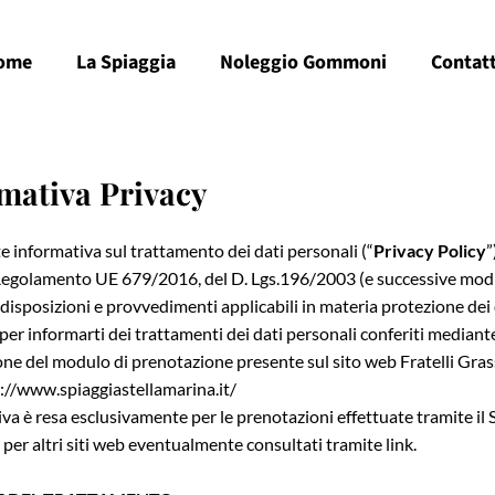
ome
La Spiaggia
Noleggio Gommoni
Contatt
mativa Privacy
e informativa sul trattamento dei dati personali (“
Privacy Policy
”
Regolamento UE 679/2016, del D. Lgs.196/2003 (e successive modi
e disposizioni e provvedimenti applicabili in materia protezione dei 
 per informarti dei trattamenti dei dati personali conferiti mediante
ne del modulo di prenotazione presente sul sito web Fratelli Grass
://www.spiaggiastellamarina.it/
iva è resa esclusivamente per le prenotazioni effettuate tramite il
per altri siti web eventualmente consultati tramite link.