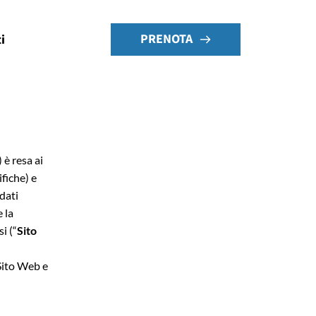
PRENOTA
i
) è resa ai
fiche) e
dati
 la
i (“
Sito
 Sito Web e