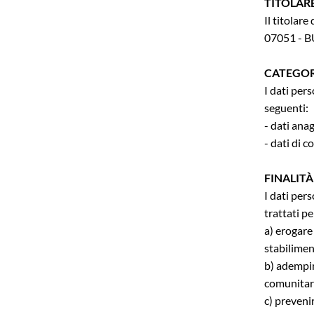
TITOLAR
Il titola
07051 - B
CATEGOR
I dati per
seguenti:
- dati ana
- dati di 
FINALIT
I dati per
trattati pe
a) erogare 
stabilimen
b) adempim
comunitari
c) preveni