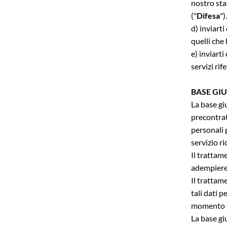
nostro sta
("
Difesa
")
d) inviart
quelli che 
e) inviart
servizi rif
BASE GI
La base giu
precontratt
personali 
servizio ri
Il trattam
adempiere 
Il trattam
tali dati p
momento s
La base giu