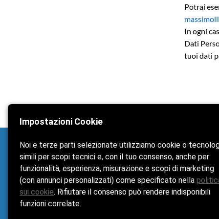
Potrai eser
massimoll
In ogni ca
Dati Perso
tuoi dati p
Impostazioni Cookie
Noi e terze parti selezionate utilizziamo cookie o tecnolo
simili per scopi tecnici e, con il tuo consenso, anche per
STELLA MARINA TOUR
funzionalità, esperienza, misurazione e scopi di marketing
Home
(con annunci personalizzati) come specificato nella
politic
sui cookie
. Rifiutare il consenso può rendere indisponibili
La Spiaggia
funzioni correlate.
Noleggio Gommoni