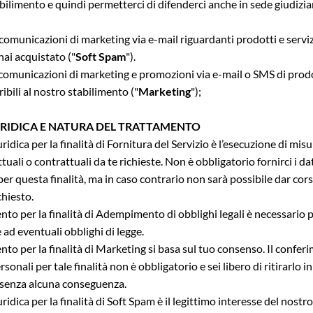
bilimento e quindi permetterci di difenderci anche in sede giudizia
.
i comunicazioni di marketing via e-mail riguardanti prodotti e servizi
hai acquistato ("
Soft Spam
").
i comunicazioni di marketing e promozioni via e-mail o SMS di prodo
eribili al nostro stabilimento ("
Marketing
");
URIDICA E NATURA DEL TRATTAMENTO
ridica per la finalità di Fornitura del Servizio è l’esecuzione di mis
uali o contrattuali da te richieste. Non è obbligatorio fornirci i da
per questa finalità, ma in caso contrario non sarà possibile dar cors
chiesto.
ento per la finalità di Adempimento di obblighi legali è necessario 
ad eventuali obblighi di legge.
ento per la finalità di Marketing si basa sul tuo consenso. Il confer
ersonali per tale finalità non è obbligatorio e sei libero di ritirarlo i
enza alcuna conseguenza.
ridica per la finalità di Soft Spam è il legittimo interesse del nostr