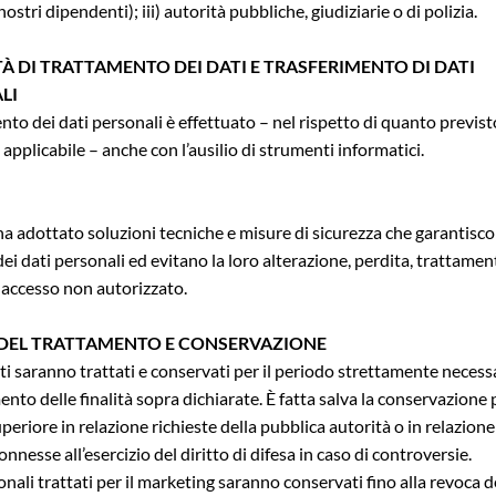
ostri dipendenti); iii) autorità pubbliche, giudiziarie o di polizia.
À DI TRATTAMENTO DEI DATI E TRASFERIMENTO DI DATI
LI
ento dei dati personali è effettuato – nel rispetto di quanto previst
applicabile – anche con l’ausilio di strumenti informatici.
e ha adottato soluzioni tecniche e misure di sicurezza che garantisco
dei dati personali ed evitano la loro alterazione, perdita, trattame
 accesso non autorizzato.
DEL TRATTAMENTO E CONSERVAZIONE
niti saranno trattati e conservati per il periodo strettamente necess
nto delle finalità sopra dichiarate. È fatta salva la conservazione 
periore in relazione richieste della pubblica autorità o in relazione
nnesse all’esercizio del diritto di difesa in caso di controversie.
sonali trattati per il marketing saranno conservati fino alla revoca d