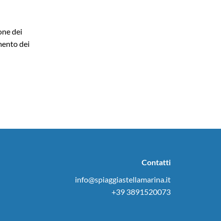
one dei
amento dei
Contatti
info@spiaggiastellamarina.it
+39 3891520073