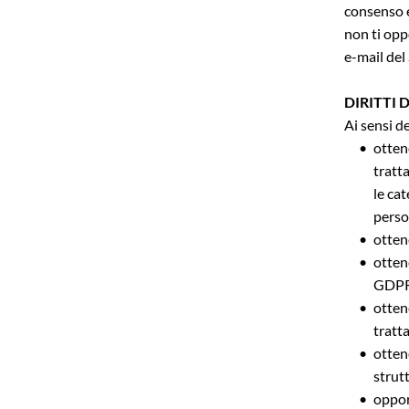
consenso e
non ti opp
e-mail del
DIRITTI 
Ai sensi de
otten
tratta
le cat
perso
ottene
ottene
GDPR
ottene
tratta
ottene
strut
oppor