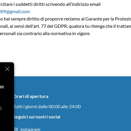
citare i suddetti diritti scrivendo all’indirizzo email
l89@gmail.com
so hai sempre diritto di proporre reclamo al Garante per la Protezi
nali, ai sensi dell'art. 77 del GDPR, qualora tu ritenga che il tratt
ersonali sia contrario alla normativa in vigore.
gie
Orari di apertura
Tutti i giorni dalle 00:00 alle 24:00
a
Seguici sui nostri social
Instagram